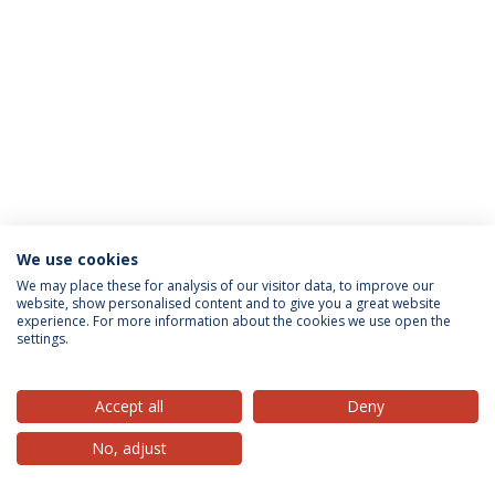
We use cookies
Privacy Policy
Terms & Conditions
Rights of Data Subjects
We may place these for analysis of our visitor data, to improve our
website, show personalised content and to give you a great website
experience. For more information about the cookies we use open the
settings.
© 2026 Universidade Católica Portuguesa
Accept all
Deny
No, adjust