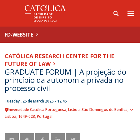
FD-WEBSITE
CATÓLICA RESEARCH CENTRE FOR THE
FUTURE OF LAW
GRADUATE FORUM | A projeção do
princípio da autonomia privada no
processo civil
Tuesday , 25 de March 2025 - 12:45
Universidade Católica Portuguesa
Lisboa
São Domingos de Benfica,
Sho
Lisboa
1649-023
Portugal
map