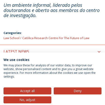
Um ambiente informal, liderado pelos
doutorandos e aberto aos membros do centro
de investigação.
Categories:
Law School
Católica Research Centre For The Future of Law
LATEST NEWS
We use cookies
UPCOMING EVENTS
We may place these for analysis of our visitor data, to improve our
website, show personalised content and to give you a great website
experience. For more information about the cookies we use open the
settings.
Privacy Policy
Terms & Conditions
Rights of Data Subjects
Accept all
Deny
No, adjust
© 2026 Universidade Católica Portuguesa