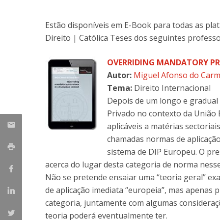
Master of Laws | Taxation
Master of Laws | Litigation
Estão disponíveis em E-Book para todas as plat
Master of Transnational Law
Direito | Católica Teses dos seguintes professo
OVERRIDING MANDATORY PR
Autor:
Miguel Afonso do Car
Tema:
Direito Internacional
Depois de um longo e gradual 
Privado no contexto da União 
aplicáveis a matérias sectoriai
chamadas normas de aplicação 
sistema de DIP Europeu. O pre
acerca do lugar desta categoria de norma nesse
Não se pretende ensaiar uma “teoria geral” exa
de aplicação imediata “europeia”, mas apenas
categoria, juntamente com algumas consideraç
teoria poderá eventualmente ter.