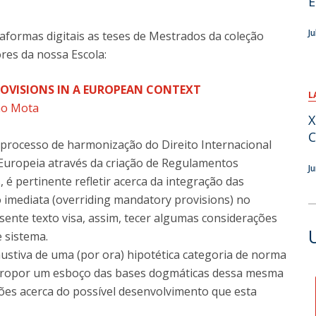
E
Ju
aformas digitais as teses de Mestrados da coleção
res da nossa Escola:
OVISIONS IN A EUROPEAN CONTEXT
L
mo Mota
X
C
processo de harmonização do Direito Internacional
Europeia através da criação de Regulamentos
J
s, é pertinente refletir acerca da integração das
imediata (overriding mandatory provisions) no
sente texto visa, assim, tecer algumas considerações
 sistema.
ustiva de uma (por ora) hipotética categoria de norma
 propor um esboço das bases dogmáticas dessa mesma
ões acerca do possível desenvolvimento que esta