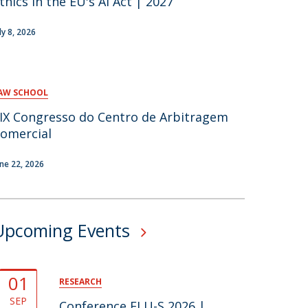
thics in the EU's AI Act | 2027
ly 8, 2026
AW SCHOOL
IX Congresso do Centro de Arbitragem
omercial
une 22, 2026
Upcoming Events
01
RESEARCH
SEP
Conference ELU-S 2026 |