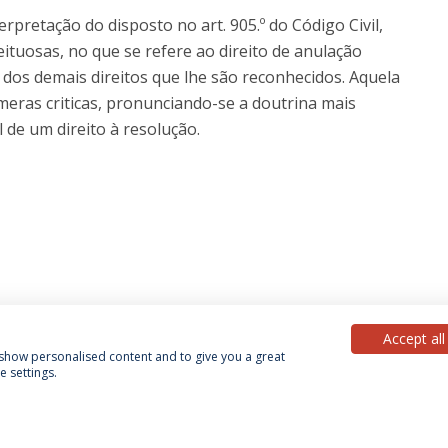
rpretação do disposto no art. 905.º do Código Civil,
eituosas, no que se refere ao direito de anulação
 dos demais direitos que lhe são reconhecidos. Aquela
meras criticas, pronunciando-se a doutrina mais
 de um direito à resolução.
Accept all
, show personalised content and to give you a great
 settings.
acy Policy
Terms & Conditions
Rights of Data Subjects