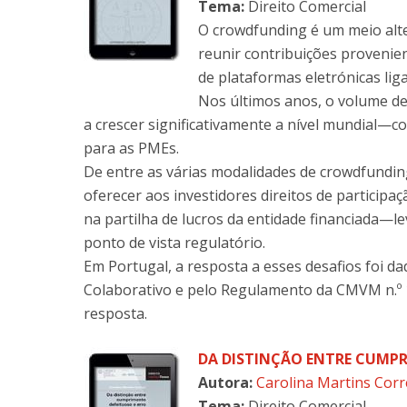
Tema:
Direito Comercial
O crowdfunding é um meio alt
reunir contribuições provenie
de plataformas eletrónicas liga
Nos últimos anos, o volume de
a crescer significativamente a nível mundial
para as PMEs.
De entre as várias modalidades de crowdfundin
oferecer aos investidores direitos de participaçã
na partilha de lucros da entidade financiada—l
ponto de vista regulatório.
Em Portugal, a resposta a esses desafios foi d
Colaborativo e pelo Regulamento da CMVM n.º 1
resposta.
DA DISTINÇÃO ENTRE CUMPR
Autora:
Carolina Martins Corr
Tema:
Direito Comercial