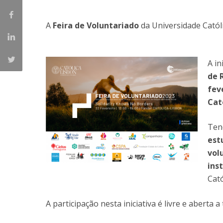
Mestrado em Direito | Fiscal
Mestrado em Direito | Forense
A
Feira de Voluntariado
da Universidade Catól
Master of Transnational Law
A in
de 
fev
Cat
Ten
est
vol
ins
Cató
A participação nesta iniciativa é livre e aberta