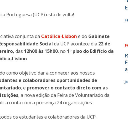
"
E
ica Portuguesa (UCP) está de volta!
F
iciativa conjunta da
Católica-Lisbon
e do
Gabinete
Responsabilidade Social
da UCP acontece dia
22 de
F
ereiro,
das
12h00 às 15h00
, no
1º piso do Edifício da
R
ólica-Lisbon
.
E
a
do como objetivo dar a conhecer aos nossos
udantes e colaboradores oportunidades de
J
untariado
, e
promover o contacto direto com as
tituições
, a nova edição da Feira de Voluntariado da
lica conta com a presença 24 organizações.
 a todos os estudantes e colaboradores da UCP.