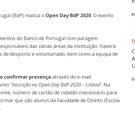
e
J
ugal (BdP) realiza o
Open Day BdP 2020
. O evento
tamentos do Banco de Portugal com paragem
C
esponsáveis das várias áreas da instituição. Haverá
C
s de desporto e voluntariado, bem como a equipa de
A
U
io confirmar presença
através do e-mail
D
unto “
Inscrição no Open Day BdP 2020 – Lisboa
”. Na
nome, número de cartão de cidadão (necessário para
ormar que são alunos da Faculdade de Direito (Escola
.