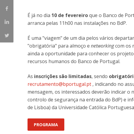
Master of Laws | Taxation
Master of Laws | Litigation
É já no dia
10 de fevereiro
que o Banco de Port
Master of Transnational Law
arranca pelas 11h00 nas instalações no BdP.
É uma "viagem" de um dia pelos vários depar
"obrigatória" para almoço e
networking
com os r
ainda a oportunidade para conhecer os projeto
recursos humanos do Banco de Portugal.
As
inscrições são limitadas
, sendo
obrigatór
recrutamento@bportugal.pt
, indicando no ass
mensagem, os interessados deverão indicar o 
controlo de segurança na entrada do BdP) e inf
de Lisboa) da Universidade Católica Portuguesa
PROGRAMA