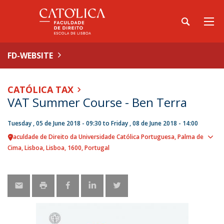
FD-WEBSITE
CATÓLICA TAX
VAT Summer Course - Ben Terra
Tuesday , 05 de June 2018 - 09:30
to
Friday , 08 de June 2018 - 14:00
Faculdade de Direito da Universidade Católica Portuguesa
Palma de
Sho
Cima
Lisboa
Lisboa
1600
Portugal
map