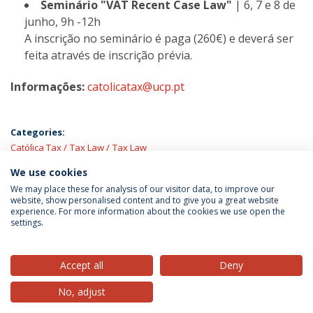
Seminário "VAT Recent Case Law"
| 6, 7 e 8 de
junho, 9h -12h
A inscrição no seminário é paga (260€) e deverá ser
feita através de inscrição prévia.
Informações:
catolicatax@ucp.pt
Categories:
Católica Tax
Tax Law
Tax Law
We use cookies
LATEST NEWS
We may place these for analysis of our visitor data, to improve our
website, show personalised content and to give you a great website
experience. For more information about the cookies we use open the
settings.
Privacy Policy
Terms & Conditions
Rights of Data Subjects
Accept all
Deny
No, adjust
© 2026 Universidade Católica Portuguesa