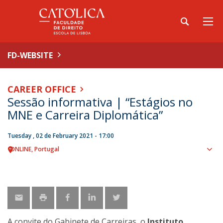
FD-WEBSITE
CAREER OFFICE
Sessão informativa | “Estágios no
MNE e Carreira Diplomática”
Tuesday , 02 de February 2021 - 17:00
ONLINE
Portugal
Sho
map
A convite do Gabinete de Carreiras, o
Instituto