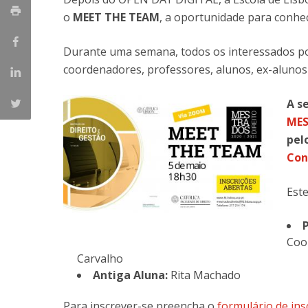
Master of Laws | Taxation
o
MEET THE TEAM
, a oportunidade para conhe
Master of Laws | Litigation
Master of Transnational Law
Durante uma semana, todos os interessados p
coordenadores, professores, alunos, ex-alunos 
A s
MES
pel
Con
Este
P
Coo
Carvalho
Antiga Aluna:
Rita Machado
Para inscrever-se preencha o
formulário de ins