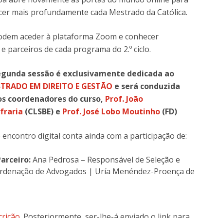
cer mais profundamente cada Mestrado da Católica.
odem aceder à plataforma Zoom e conhecer
e parceiros de cada programa do 2.º ciclo.
egunda sessão é exclusivamente dedicada ao
TRADO EM DIREITO E GESTÃO
e será conduzida
os coordenadores do curso,
Prof. João
fraria
(CLSBE) e
Prof. José Lobo Moutinho
(FD)
 encontro digital conta ainda com a participação de:
arceiro:
Ana Pedrosa – Responsável de Seleção e
rdenação de Advogados | Uría Menéndez-Proença de
crição
. Posteriormente, ser-lhe-á enviado o link para