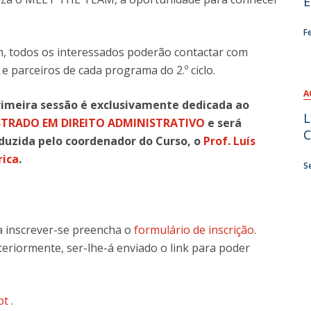
E
F
, todos os interessados poderão contactar com
e parceiros de cada programa do 2.º ciclo.
A
rimeira sessão é exclusivamente dedicada ao
L
TRADO EM DIREITO ADMINISTRATIVO
e será
C
duzida pelo coordenador do Curso, o
Prof. Luís
rica
.
S
a inscrever-se preencha o
formulário de inscrição
.
eriormente, ser-lhe-á enviado o link para poder
pt
.