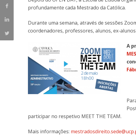
Master of Laws | Taxation
profundamente cada Mestrado da Católica.
Master of Laws | Litigation
Master of Transnational Law
Durante uma semana, através de sessões Zoom
coordenadores, professores, alunos, ex-alunos 
A p
MES
con
Fáb
Par
Post
participar no respetivo MEET THE TEAM.
Mais informações:
mestradosdireito.sede@ucp.