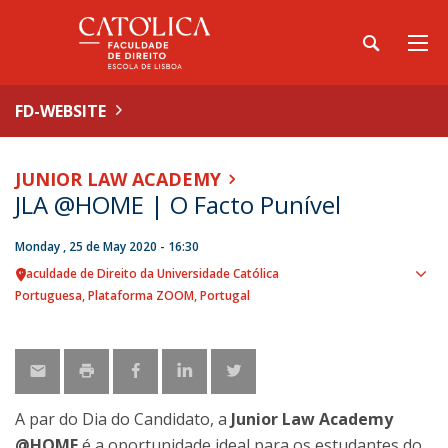
FD-WEBSITE
JUNIOR LAW ACADEMY
JLA @HOME | O Facto Punível
Monday , 25 de May 2020 - 16:30
Faculdade de Direito da Universidade Católica
Sho
Portuguesa
Plataforma ZOOM
Portugal
map
A par do Dia do Candidato, a
Junior Law Academy
@HOME
é a oportunidade ideal para os estudantes do