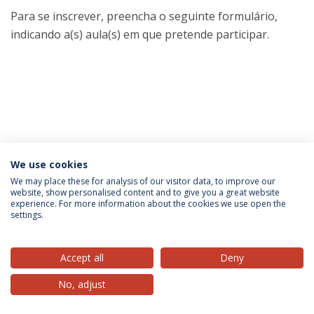
Para se inscrever, preencha o seguinte formulário,
indicando a(s) aula(s) em que pretende participar.
We use cookies
Privacy Policy
Terms & Conditions
Rights of Data Subjects
We may place these for analysis of our visitor data, to improve our
website, show personalised content and to give you a great website
experience. For more information about the cookies we use open the
settings.
© 2026 Universidade Católica Portuguesa
Accept all
Deny
No, adjust