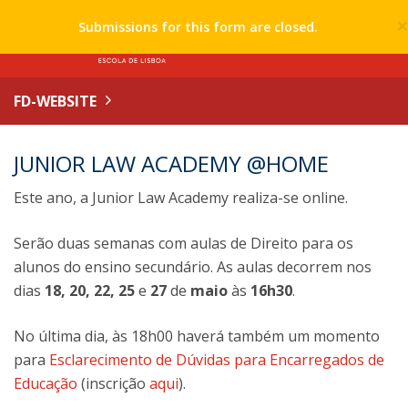
Submissions for this form are closed.
FD-WEBSITE
JUNIOR LAW ACADEMY @HOME
Este ano, a Junior Law Academy realiza-se online.
Serão duas semanas com aulas de Direito para os
alunos do ensino secundário. As aulas decorrem nos
dias
18, 20, 22, 25
e
27
de
maio
às
16h30
.
No última dia, às 18h00 haverá também um momento
para
Esclarecimento de Dúvidas para Encarregados de
Educação
(inscrição
aqui
).