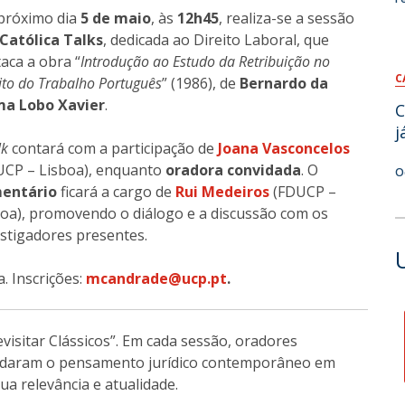
próximo dia
5 de maio
, às
12h45
, realiza-se a sessão
Católica Talks
, dedicada ao Direito Laboral, que
aca a obra “
Introdução ao Estudo da Retribuição no
C
ito do Trabalho Português
” (1986), de
Bernardo da
a Lobo Xavier
.
C
j
lk
contará com a participação
de
Joana Vasconcelos
UCP – Lisboa), enquanto
oradora convidada
. O
O
entário
ficará a cargo de
Rui Medeiros
(FDUCP –
boa), promovendo o diálogo e a discussão com os
estigadores presentes.
. Inscrições:
mcandrade@ucp.pt
.
Revisitar Clássicos”. Em cada sessão, oradores
oldaram o pensamento jurídico contemporâneo em
sua relevância e atualidade.