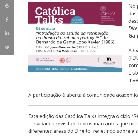
Master of Laws | Taxation
No 
Master of Laws | Litigation
das
Master of Transnational Law
dest
Dire
Gam
A
ta
(FD
com
Lis
inv
A participação é aberta à comunidade académica
Esta edição das Católica Talks integra o ciclo “
convidados revisitam textos marcantes que m
diferentes áreas do Direito, refletindo sobre a 