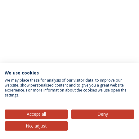
We use cookies
Privacy Policy
Terms & Conditions
Rights of Data Subjects
We may place these for analysis of our visitor data, to improve our
website, show personalised content and to give you a great website
experience. For more information about the cookies we use open the
settings.
© 2026 Universidade Católica Portuguesa
Accept all
Deny
No, adjust