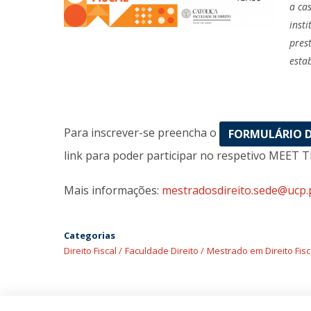
a ca
inst
pres
esta
Para inscrever-se preencha o
FORMULÁRIO D
link para poder participar no respetivo MEET 
Mais informações:
mestradosdireito.sede@ucp.
Categorias
Direito Fiscal
Faculdade Direito
Mestrado em Direito Fisc