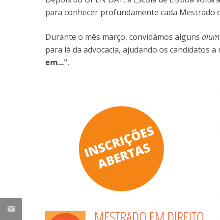
Mestrado em Direito | Fiscal
para conhecer profundamente cada Mestrado da
Mestrado em Direito | Forense
Master of Transnational Law
Durante o mês março, convidámos alguns
alum
para lá da advocacia, ajudando os candidatos a
em..."
.