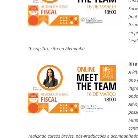
conc
Soci
fina
Grun
empr
Lead
Group Tax, sito na Alemanha.
Rita
A Ri
ano 
ingr
onde
Advo
pass
Mini
cont
realizado cursos breves, pós-graduações e acompanhado 