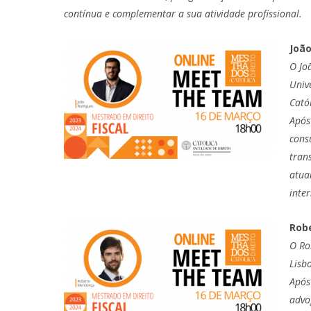
contínua e complementar a sua atividade profissional.
Joã
O Jo
Univ
Cató
Após
cons
tran
atua
inte
Rob
O Ro
Lisb
Após
advo