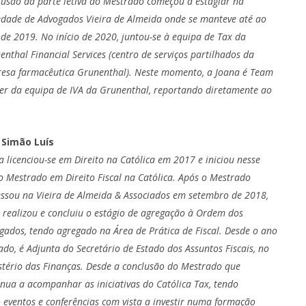
lusão da parte letiva do Mestrado começou a estagiar na
edade de Advogados Vieira de Almeida onde se manteve até ao
l de 2019. No início de 2020, juntou-se à equipa de Tax da
enthal Financial Services (centro de serviços partilhados da
esa farmacêutica Grunenthal). Neste momento, a Joana é Team
er da equipa de IVA da Grunenthal, reportando diretamente ao
 Simão Luís
ta licenciou-se em Direito na Católica em 2017 e iniciou nesse
o Mestrado em Direito Fiscal na Católica. Após o Mestrado
essou na Vieira de Almeida & Associados em setembro de 2018,
 realizou e concluiu o estágio de agregação à Ordem dos
gados, tendo agregado na Área de Prática de Fiscal. Desde o ano
ado, é Adjunta do Secretário de Estado dos Assuntos Fiscais, no
stério das Finanças. Desde a conclusão do Mestrado que
inua a acompanhar as iniciativas do Católica Tax, tendo
eventos e conferências com vista a investir numa formação