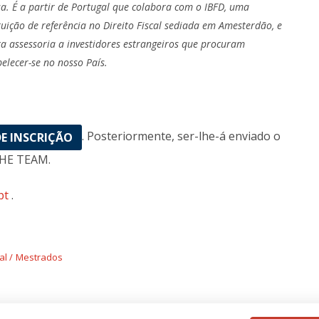
sa. É a partir de Portugal que colabora com o IBFD, uma
ituição de referência no Direito Fiscal sediada em Amesterdão, e
ta assessoria a investidores estrangeiros que procuram
belecer-se no nosso País.
. Posteriormente, ser-lhe-á enviado o
E INSCRIÇÃO
THE TEAM.
pt
.
al
Mestrados