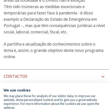
áreas da sociedade e o Direito não é exceção.
Têm sido inúmeras as medidas excecionais e
temporárias para fazer face à pandemia - é disso
exemplo a Declaração do Estado de Emergência em
Portugal - , mas que têm consequências jurídicas a nível
social, laboral, comercial, fiscal, etc.
A partilha e atualização de conhecimentos sobre o
tema é, assim, o grande objetivo deste novo programa
online.
CONTACTOS
MAIS INFORMAÇÕES
We use cookies
We may place these for analysis of our visitor data, to improve our
website, show personalised content and to give you a great website
experience. For more information about the cookies we use open the
Política de Privacidade
Termos & Condições
settings.