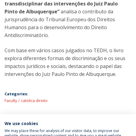
transdisciplinar das intervenções do Juiz Paulo
Pinto de Albuquerque”
analisa o contributo da
jurisprudência do Tribunal Europeu dos Direitos
Humanos para o desenvolvimento do Direito
Antidiscriminatório.
Com base em vários casos julgados no TEDH, o livro
explora diferentes formas de discriminação e os seus
impactos jurídicos e sociais, destacando o papel das
intervenções do Juiz Paulo Pinto de Albuquerque.
Categories:
Faculty
catolica direito
We use cookies
LATEST NEWS
We may place these for analysis of our visitor data, to improve our
website, show personalised content and to give you a great website