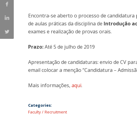
Master of Laws | Taxation
Master of Laws | Litigation
Encontra-se aberto o processo de candidatura 
Master of Transnational Law
de aulas práticas da disciplina de
Introdução ao
exames e realização de provas orais.
Prazo:
Até 5 de julho de 2019
Apresentação de candidaturas: envio de CV pa
email colocar a menção “Candidatura – Admissã
Mais informações,
aqui
.
Categories:
Faculty
Recruitment