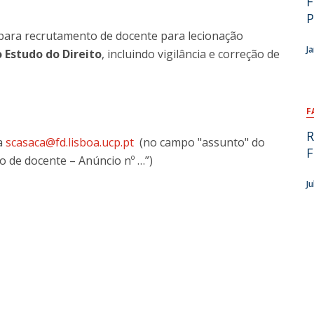
F
P
para recrutamento de docente para lecionação
J
 Estudo do Direito
, incluindo vigilância e correção de
F
R
ra
scasaca@fd.lisboa.ucp.pt
(no campo "assunto" do
F
o de docente – Anúncio nº …”)
Ju