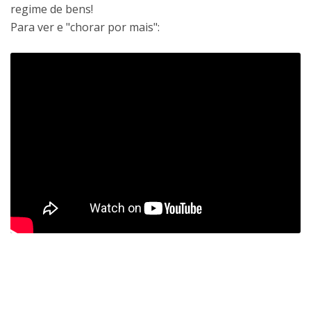
regime de bens!
Para ver e "chorar por mais":