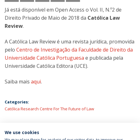
Já está disponível em Open Access o Vol. II, N.º2 de
Direito Privado de Maio de 2018 da
Católica Law
Review
.
A Católica Law Review é uma revista jurídica, promovida
pelo
Centro de Investigação da Faculdade de Direito da
Universidade Católica Portuguesa
e publicada pela
Universidade Católica Editora (UCE).
Saiba mais
aqui
.
Categories:
Católica Research Centre For The Future of Law
We use cookies
LATEST NEWS
We may place these for analysis of our visitor data, to improve our