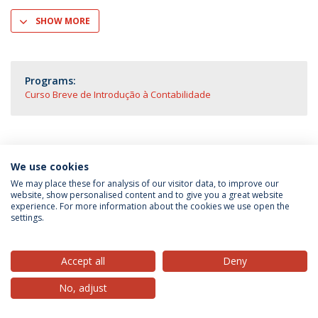
SHOW MORE
Programs:
Curso Breve de Introdução à Contabilidade
We use cookies
Privacy Policy
Terms & Conditions
Rights of Data Subjects
We may place these for analysis of our visitor data, to improve our
website, show personalised content and to give you a great website
experience. For more information about the cookies we use open the
settings.
© 2026 Universidade Católica Portuguesa
Accept all
Deny
No, adjust