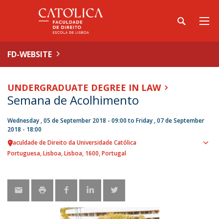
FD-WEBSITE
UNDERGRADUATE DEGREE IN LAW
Semana de Acolhimento
Wednesday , 05 de September 2018 - 09:00
to
Friday , 07 de September
2018 - 18:00
Faculdade de Direito da Universidade Católica
Sho
Portuguesa
Lisboa
Lisboa
1600
Portugal
map