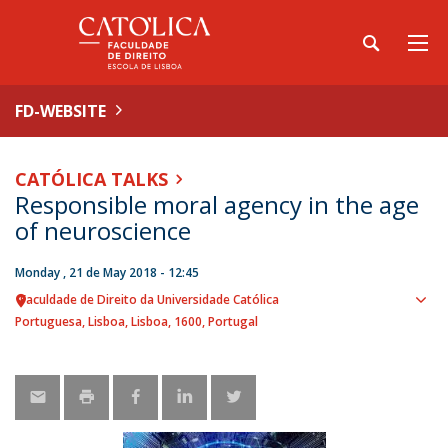
FD-WEBSITE
CATÓLICA TALKS
Responsible moral agency in the age
of neuroscience
Monday , 21 de May 2018 - 12:45
Faculdade de Direito da Universidade Católica
Sho
Portuguesa
Lisboa
Lisboa
1600
Portugal
map