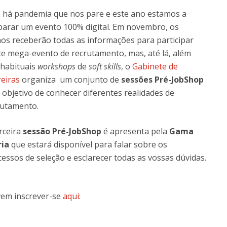
 há pandemia que nos pare e este ano estamos a
parar um evento 100% digital. Em novembro, os
nos receberão todas as informações para participar
te mega-evento de recrutamento, mas, até lá, além
 habituais
workshops
de
soft skills
, o
Gabinete de
reiras
organiza um conjunto de
sessões Pré-JobShop
objetivo de conhecer diferentes realidades de
rutamento.
rceira
sessão Pré-JobShop
é apresenta pela
Gama
ria
que estará disponível para falar sobre os
essos de seleção e esclarecer todas as vossas dúvidas.
vem inscrever-se
aqui
: