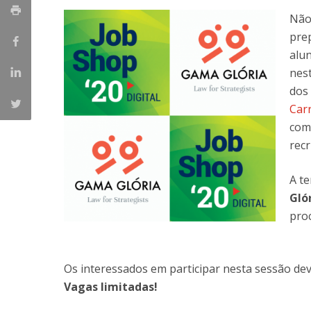
Master of Laws | Taxation
Não
Master of Laws | Litigation
pre
Master of Transnational Law
alu
nes
dos
Car
com 
rec
A te
Gló
proc
Os interessados em participar nesta sessão de
Vagas limitadas!