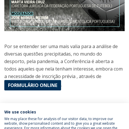
Por se entender ser uma mais valia para a análise de
diversas questões precipitadas, no mundo do
desporto, pela pandemia, a Conferência é aberta a
todos aqueles que nela tenham interesse, embora com
a necessidade de inscrição prévia , através de
.
FORMULÁRIO ONLINE
Categories:
Católica Next
We use cookies
Direito do Desporto
Law School
Post-Graduate
Studies
We may place these for analysis of our visitor data, to improve our
website, show personalised content and to give you a great website
experience. For more information about the cookies we use open the