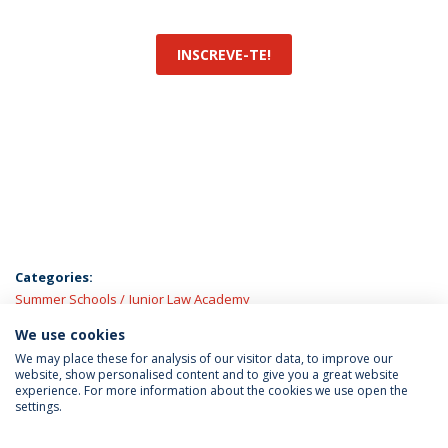
INSCREVE-TE!
Categories:
Summer Schools
Junior Law Academy
We use cookies
LATEST NEWS
We may place these for analysis of our visitor data, to improve our
website, show personalised content and to give you a great website
experience. For more information about the cookies we use open the
settings.
Privacy Policy
Terms & Conditions
Rights of Data Subjects