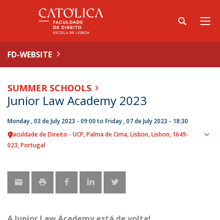
FD-WEBSITE
SUMMER SCHOOLS
Junior Law Academy 2023
Monday , 03 de July 2023 - 09:00
to
Friday , 07 de July 2023 - 18:30
Faculdade de Direito - UCP
Palma de Cima
Lisbon
Lisbon
1649-
Sho
023
Portugal
map
A
Junior Law Academy
está de volta!