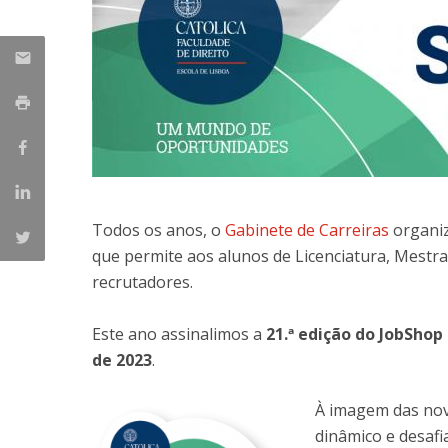
Master of Laws | Taxation
Master of Laws | Litigation
Master of Transnational Law
Todos os anos, o
Gabinete de Carreiras
organiz
que permite aos alunos de Licenciatura, Mestra
recrutadores.
Este ano assinalimos a
21.ª edição do JobShop 
de 2023
.
À imagem das nov
dinâmico e desaf