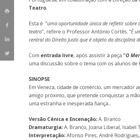
Master of Laws | Taxation
Teatro
.
Master of Laws | Litigation
Master of Transnational Law
Esta é "
uma oportunidade única de refletir sobre a 
teatro
", refere o Professor António Cortês. "
É um
central do Direito Justo que é objeto da disciplina d
Com
entrada livre
, após assistir à peça
"
O Mer
uma discussão sobre o tema com os alunos de Fi
SINOPSE
Em Veneza, cidade de comércio, um mercador ac
amigo próximo, que pretende conquistar a mão
uma estranha e inesperada fiança...
Versão Cénica e Encenação:
A. Branco
Dramaturgia:
A. Branco, Joana Liberal, Isabel
Interpretação:
Afonso Pires, André Rodrigues,