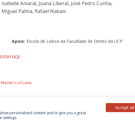
, Isabelle Amaral, Joana Liberal, José Pedro Cunha,
a, Miguel Palma, Rafael Nabais
Apoio:
Escola de Lisboa da Faculdade de Direito da UCP
osterucp
Master's of Laws
Accept all
, show personalised content and to give you a great
 settings.
acy Policy
Terms & Conditions
Rights of Data Subjects