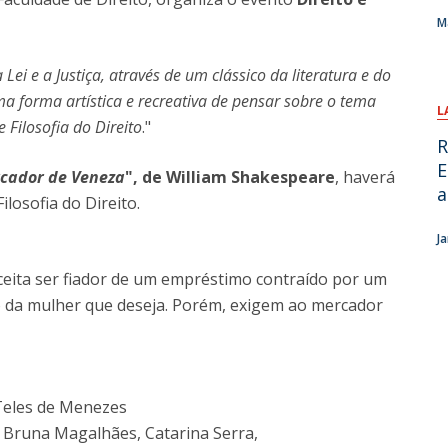
M
Lei e a Justiça, através de um clássico da literatura e do
a forma artística e recreativa de pensar sobre o tema
L
e Filosofia do Direito
."
R
E
cador de Veneza
", de William Shakespeare
, haverá
a
losofia do Direito.
J
eita ser fiador de um empréstimo contraído por um
 da mulher que deseja. Porém, exigem ao mercador
 Teles de Menezes
 Bruna Magalhães, Catarina Serra,