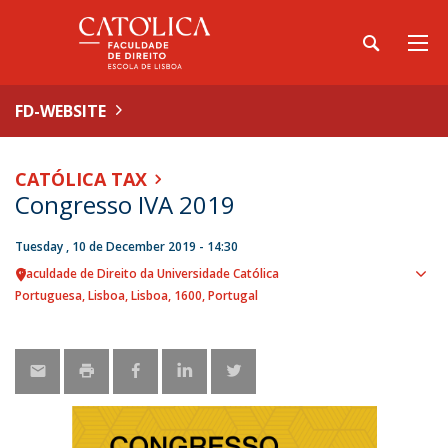
FD-WEBSITE
CATÓLICA TAX
Congresso IVA 2019
Tuesday , 10 de December 2019 - 14:30
Faculdade de Direito da Universidade Católica
Sho
Portuguesa
Lisboa
Lisboa
1600
Portugal
map