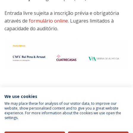
Entrada livre sujeita a inscrição prévia e obrigatória
através de
formulário online
. Lugares limitados à
capacidade do auditório.
We use cookies
Categories:
Católica Tax
Tax Law
Tax Law
Católica Next
Master's of Laws
We may place these for analysis of our visitor data, to improve our
website, show personalised content and to give you a great website
experience. For more information about the cookies we use open the
settings.
Privacy Policy
Terms & Conditions
Rights of Data Subjects