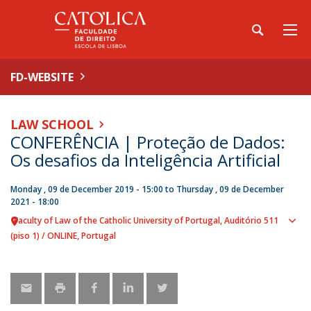
FD-WEBSITE
LAW SCHOOL
CONFERÊNCIA | Proteção de Dados:
Os desafios da Inteligência Artificial
Monday , 09 de December 2019 - 15:00
to
Thursday , 09 de December
2021 - 18:00
Faculty of Law of the Catholic University of Portugal
Auditório 511
Sho
(piso 1) / ONLINE
Portugal
map