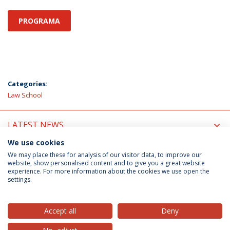
PROGRAMA
Categories:
Law School
LATEST NEWS
We use cookies
UPCOMING EVENTS
We may place these for analysis of our visitor data, to improve our
website, show personalised content and to give you a great website
experience. For more information about the cookies we use open the
settings.
Privacy Policy
Terms & Conditions
Rights of Data Subjects
Accept all
Deny