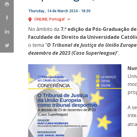
Master of Laws | Taxation
Master of Laws | Litigation
Thursday , 14 de March 2024 - 18:30
Master of Transnational Law
Show map
ONLINE
Portugal
No âmbito da
7.ª edição da Pós-Graduação de
Faculdade de Direito da Universidade Catól
o tema "
O Tribunal de Justiça
da União Europei
dezembro de 2023 (Caso Superleague)
".
Nun
Univ
mod
pro
A s
inte
atr