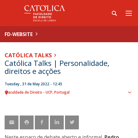
FD-WEBSITE
CATÓLICA TALKS
Católica Talks | Personalidade,
direitos e acções
Tuesday , 31 de May 2022 - 12:45
Faculdade de Direito - UCP
Portugal
Sho
map
Neste espaço de debate aberto e informal,
Pedro