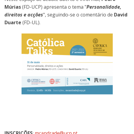
Múrias
(FD-UCP) apresenta o tema "
Personalidade,
direitos e acções
", seguindo-se o comentário de
David
Duarte
(FD-UL).
INSCRIÇÕES
:
mcandrade@ucp.pt