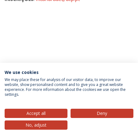
Categories:
Católica Research Centre For The Future of Law
Católica Talks
Law
We use cookies
School
Talks
We may place these for analysis of our visitor data, to improve our
website, show personalised content and to give you a great website
experience. For more information about the cookies we use open the
settings.
Privacy Policy
Terms & Conditions
Rights of Data Subjects
Accept all
Deny
No, adjust
© 2026 Universidade Católica Portuguesa