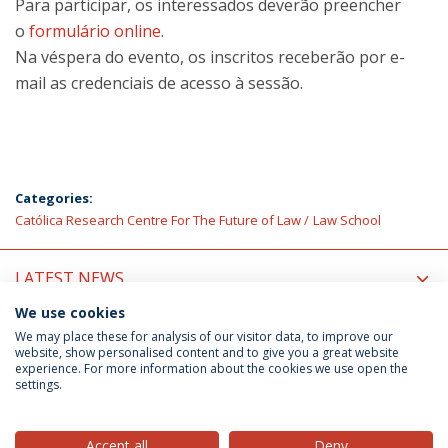
Para participar, os interessados deverão preencher
o
formulário online
.
Na véspera do evento, os inscritos receberão por e-
mail as credenciais de acesso à sessão.
Categories:
Católica Research Centre For The Future of Law
Law School
LATEST NEWS
We use cookies
UPCOMING EVENTS
We may place these for analysis of our visitor data, to improve our
website, show personalised content and to give you a great website
experience. For more information about the cookies we use open the
settings.
Privacy Policy
Terms & Conditions
Rights of Data Subjects
Accept all
Deny