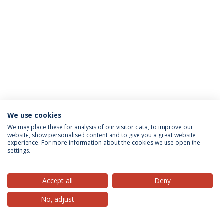
We use cookies
Privacy Policy
Terms & Conditions
Rights of Data Subjects
We may place these for analysis of our visitor data, to improve our
website, show personalised content and to give you a great website
experience. For more information about the cookies we use open the
settings.
© 2026 Universidade Católica Portuguesa
Accept all
Deny
No, adjust