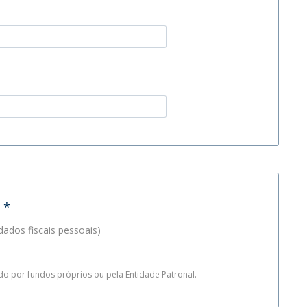
o
*
dados fiscais pessoais)
e se o pagamento do curso será assegurado por fundos próprios ou pela Entidade Patronal.