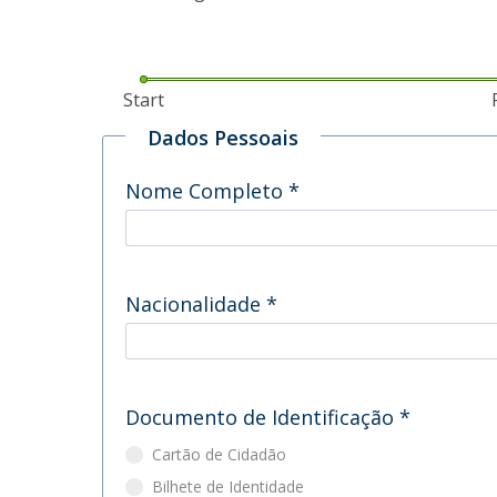
Master of Laws | Taxation
Master of Laws | Litigation
Master of Transnational Law
Start
Dados Pessoais
Nome Completo
*
Nacionalidade
*
Documento de Identificação
*
Cartão de Cidadão
Bilhete de Identidade