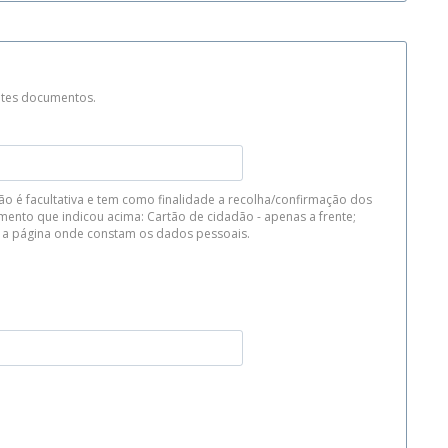
intes documentos.
ão é facultativa e tem como finalidade a recolha/confirmação dos
ento que indicou acima: Cartão de cidadão - apenas a frente;
aporte - apenas a página onde constam os dados pessoais.