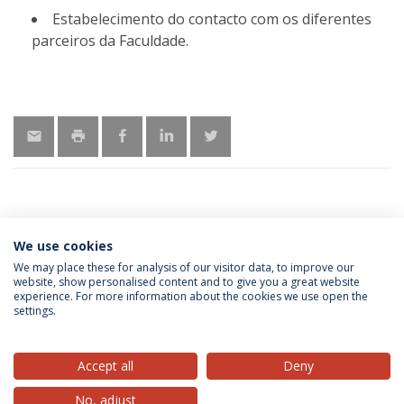
Estabelecimento do contacto com os diferentes
parceiros da Faculdade.
We use cookies
MORE INFORMATION
We may place these for analysis of our visitor data, to improve our
website, show personalised content and to give you a great website
experience. For more information about the cookies we use open the
settings.
Privacy Policy
Terms & Conditions
Rights of Data Subjects
Accept all
Deny
No, adjust