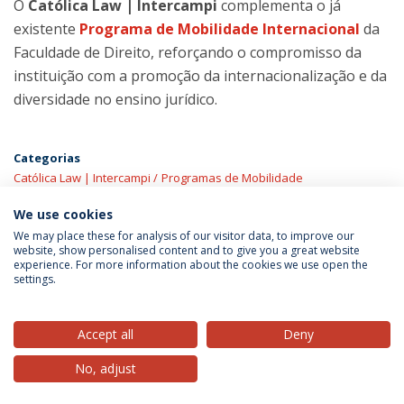
O
Católica Law | Intercampi
complementa o já
existente
Programa de Mobilidade Internacional
da
Faculdade de Direito, reforçando o compromisso da
instituição com a promoção da internacionalização e da
diversidade no ensino jurídico.
Categorias
Católica Law | Intercampi
Programas de Mobilidade
We use cookies
We may place these for analysis of our visitor data, to improve our
website, show personalised content and to give you a great website
experience. For more information about the cookies we use open the
Política de Privacidade
Termos & Condições
settings.
Direitos do Titular dos Dados
Accept all
Deny
No, adjust
© 2026 Universidade Católica Portuguesa