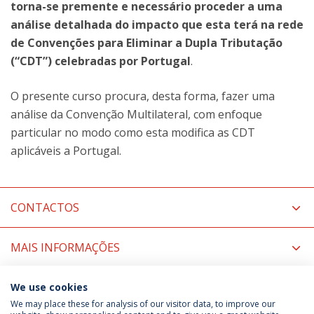
torna-se premente e necessário proceder a uma
análise detalhada do impacto que esta terá na rede
de Convenções para Eliminar a Dupla Tributação
(“CDT”) celebradas por Portugal
.
O presente curso procura, desta forma, fazer uma
análise da Convenção Multilateral, com enfoque
particular no modo como esta modifica as CDT
aplicáveis a Portugal.
CONTACTOS
MAIS INFORMAÇÕES
COORDENAÇÃO
We use cookies
We may place these for analysis of our visitor data, to improve our