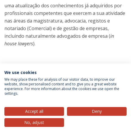
uma atualização dos conhecimentos já adquiridos por
profissionais competentes que exercem a sua atividade
nas áreas da magistratura, advocacia, registos e
notariado (Comercial) e de gestão de empresas,
incluindo naturalmente advogados de empresa (
in
house lawyers
).
We use cookies
TESTIMONIAL
We may place these for analysis of our visitor data, to improve our
website, show personalised content and to give you a great website
experience. For more information about the cookies we use open the
settings.
Privacy Policy
Terms & Conditions
Rights of Data Subjects
Accept all
Deny
No, adjust
© 2026 Universidade Católica Portuguesa