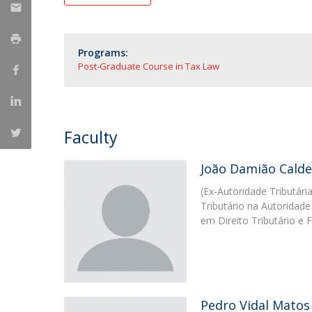
Master of Laws | Taxation
Master of Laws | Litigation
Master of Transnational Law
Programs:
Post-Graduate Course in Tax Law
Faculty
João Damião Calde
(Ex-Autoridade Tributári
Tributário na Autoridade
em Direito Tributário e 
Pedro Vidal Matos