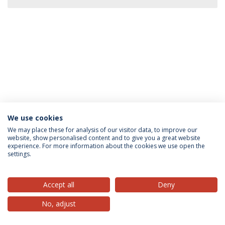
We use cookies
Privacy Policy
Terms & Conditions
Rights of Data Subjects
We may place these for analysis of our visitor data, to improve our
website, show personalised content and to give you a great website
experience. For more information about the cookies we use open the
settings.
© 2026 Universidade Católica Portuguesa
Accept all
Deny
No, adjust