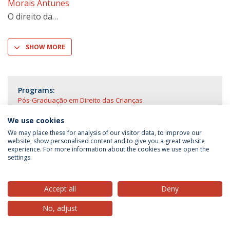
Morais Antunes
O direito da
SHOW MORE
Programs:
Pós-Graduação em Direito das Crianças
We use cookies
We may place these for analysis of our visitor data, to improve our
website, show personalised content and to give you a great website
experience. For more information about the cookies we use open the
Privacy Policy
Terms & Conditions
Rights of Data Subjects
settings.
Accept all
Deny
© 2026 Universidade Católica Portuguesa
No, adjust