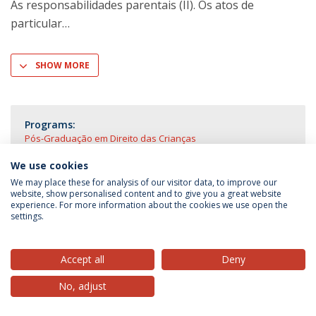
As responsabilidades parentais (II). Os atos de
particular
SHOW MORE
Programs:
Pós-Graduação em Direito das Crianças
We use cookies
We may place these for analysis of our visitor data, to improve our
website, show personalised content and to give you a great website
experience. For more information about the cookies we use open the
Privacy Policy
Terms & Conditions
Rights of Data Subjects
settings.
Accept all
Deny
© 2026 Universidade Católica Portuguesa
No, adjust