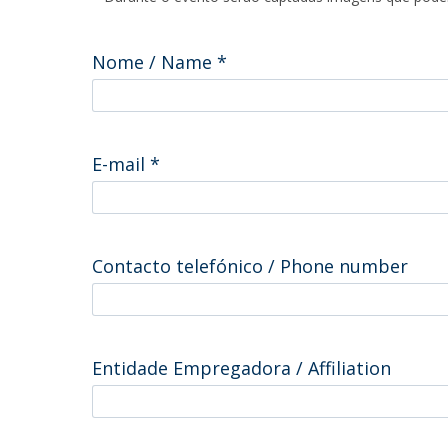
Master of Laws | Taxation
Master of Laws | Litigation
Master of Transnational Law
Nome / Name
*
E-mail
*
Contacto telefónico / Phone number
Entidade Empregadora / Affiliation