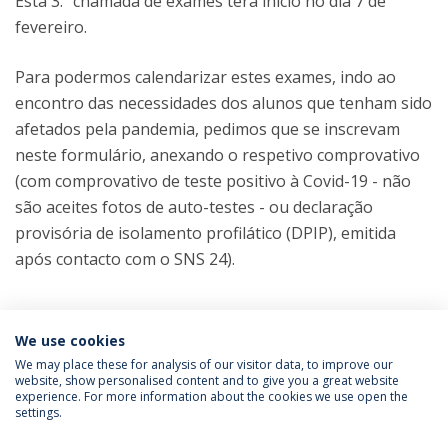
Esta 3.ª chamada de exames terá início no dia 7 de
fevereiro.
Para podermos calendarizar estes exames, indo ao
encontro das necessidades dos alunos que tenham sido
afetados pela pandemia, pedimos que se inscrevam
neste formulário, anexando o respetivo comprovativo
(com comprovativo de teste positivo à Covid-19 - não
são aceites fotos de auto-testes - ou declaração
provisória de isolamento profilático (DPIP), emitida
após contacto com o SNS 24).
We use cookies
We may place these for analysis of our visitor data, to improve our
website, show personalised content and to give you a great website
experience. For more information about the cookies we use open the
settings.
Privacy Policy
Terms & Conditions
Rights of Data Subjects