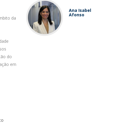
Ana Isabel
Afonso
mbito da
idade
rsos
tão do
duação em
to