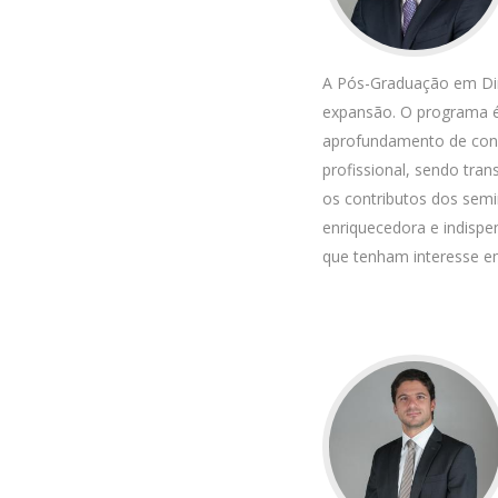
Master of Laws | Taxation
Master of Laws | Litigation
Master of Transnational Law
A Pós-Graduação em Dir
expansão. O programa é
aprofundamento de conhe
profissional, sendo tra
os contributos dos sem
enriquecedora e indispe
que tenham interesse em 