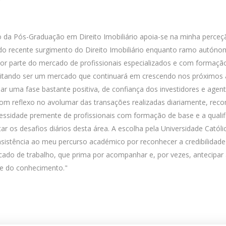
o da Pós-Graduação em Direito Imobiliário apoia-se na minha perceç
do recente surgimento do Direito Imobiliário enquanto ramo autóno
or parte do mercado de profissionais especializados e com formaçã
ditando ser um mercado que continuará em crescendo nos próximos
ar uma fase bastante positiva, de confiança dos investidores e agen
om reflexo no avolumar das transações realizadas diariamente, rec
cessidade premente de profissionais com formação de base e a quali
ar os desafios diários desta área. A escolha pela Universidade Católi
sistência ao meu percurso académico por reconhecer a credibilidade
rcado de trabalho, que prima por acompanhar e, por vezes, antecipar
e do conhecimento."