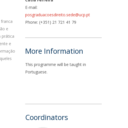
E-mail:
posgraduacoesdireito.sede@ucp.pt
 franca
Phone: (+351) 21 721 41 79
ção e
 prática
ente e
More Information
formação
aqueles
This programme will be taught in
Portuguese.
Coordinators