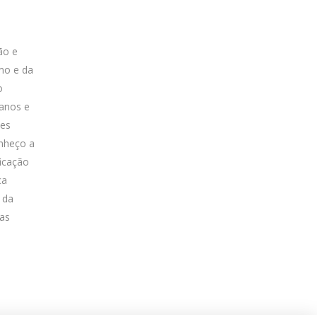
ão e
mo e da
o
 anos e
tes
onheço a
ficação
ca
 da
 as