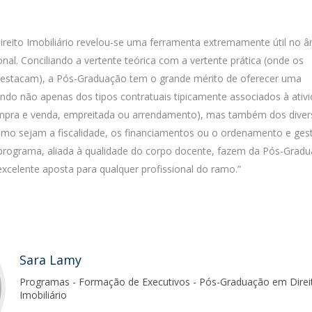
reito Imobiliário revelou-se uma ferramenta extremamente útil no â
onal. Conciliando a vertente teórica com a vertente prática (onde os
 destacam), a Pós-Graduação tem o grande mérito de oferecer uma
do não apenas dos tipos contratuais tipicamente associados à ativ
compra e venda, empreitada ou arrendamento), mas também dos dive
omo sejam a fiscalidade, os financiamentos ou o ordenamento e ges
do programa, aliada à qualidade do corpo docente, fazem da Pós-Gra
excelente aposta para qualquer profissional do ramo.”
Sara Lamy
Programas - Formação de Executivos - Pós-Graduação em Direi
Imobiliário