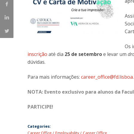
apr
Master of Laws | Taxation
Master of Laws | Litigation
Assi
Master of Transnational Law
Soc
Cart
Os 
inscrição
até dia
25 de setembro
e levar um
dra
dúvidas.
Para mais informações:
career_office@fd.lisboa
NOTA: Evento exclusivo para alunos da Facul
PARTICIPE!
Categories:
Career Office
Employability
Career Office