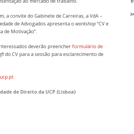
e
esentação ao mercado de trabalho.
J
m, a convite do Gabinete de Carreiras, a VdA –
iedade de Advogados apresenta o
workshop
“CV e
a de Motivação”.
interessados deverão preencher
formulário de
ft
do CV para a sessão para esclarecimento de
.ucp.pt
dade de Direito da UCP (Lisboa)