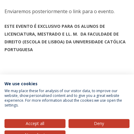
Enviaremos posteriormente o link para o evento.
ESTE EVENTO É EXCLUSIVO PARA OS ALUNOS DE
LICENCIATURA, MESTRADO E LL. M. DA FACULDADE DE
DIREITO (ESCOLA DE LISBOA) DA UNIVERSIDADE CATÓLICA
PORTUGUESA
Categories:
Career Office
We use cookies
Career Office
JobShop
Undergraduate Degree in
Law
LL.M.s
Master's of Laws
We may place these for analysis of our visitor data, to improve our
website, show personalised content and to give you a great website
experience. For more information about the cookies we use open the
settings.
Privacy Policy
Terms & Conditions
Rights of Data Subjects
Accept all
Deny