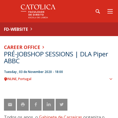
FD-WEBSITE
CAREER OFFICE
PRÉ-JOBSHOP SESSIONS | DLA Piper
ABBC
Tuesday , 03 de November 2020 - 18:00
ONLINE
Portugal
Sho
map
Todos os anos, o
Gabinete de Carreiras
organiza o