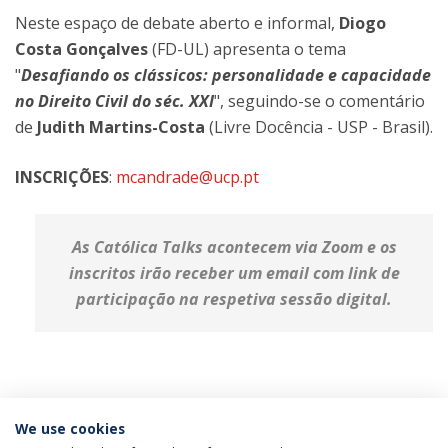
Neste espaço de debate aberto e informal,
Diogo
Costa Gonçalves
(FD-UL) apresenta o tema
"
Desafiando os clássicos: personalidade e capacidade
no Direito Civil do séc. XXI
", seguindo-se o comentário
de
Judith Martins-Costa
(Livre Docência - USP - Brasil).
INSCRIÇÕES
:
mcandrade@ucp.pt
As Católica Talks acontecem via Zoom e os
inscritos irão receber um email com link de
participação na respetiva sessão digital.
Categories:
Católica Research Centre For The Future of Law
We use cookies
Católica Talks
Law