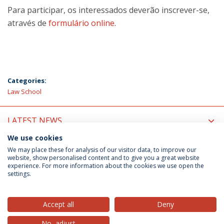
Para participar, os interessados deverão inscrever-se,
através de
formulário online
.
Categories:
Law School
LATEST NEWS
We use cookies
UPCOMING EVENTS
We may place these for analysis of our visitor data, to improve our
website, show personalised content and to give you a great website
experience. For more information about the cookies we use open the
settings.
Privacy Policy
Terms & Conditions
Rights of Data Subjects
Accept all
Deny
No, adjust