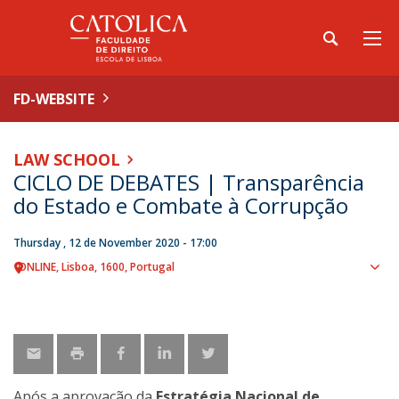
FD-WEBSITE
LAW SCHOOL
CICLO DE DEBATES | Transparência
do Estado e Combate à Corrupção
Thursday , 12 de November 2020 - 17:00
ONLINE
Lisboa
1600
Portugal
Sho
map
Após a aprovação da
Estratégia Nacional de